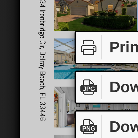
Prin
Dow
JPG
Dow
PNG