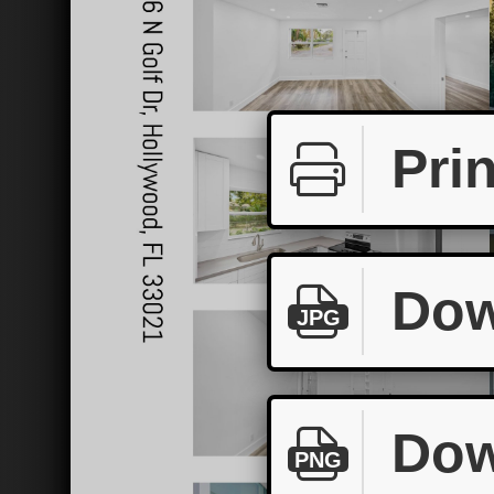
Prin
Dow
JPG
Dow
PNG